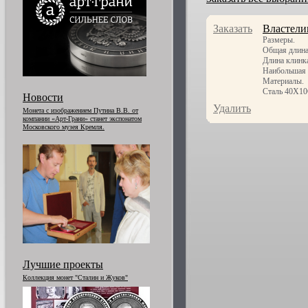
Заказать
Властели
Размеры.
Общая длина
Длина клинк
Наибольшая 
Материалы.
Сталь 40Х10С
Новости
Удалить
Монета с изображением Путина В.В. от
компании «Арт-Грани» станет экспонатом
Московского музея Кремля.
Лучшие проекты
Коллекция монет "Сталин и Жуков"