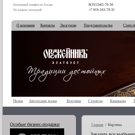
8(3513)62-70-30
Бесплатный телефон по России
+7 919-343-79-31
По вопросу экскурсий
О компании
Контакты
Экскурсии
Представительства
Стать п
Ножи
Авторские ножи
Кортики
Стилеты
Кинжалы
Особые бизнес-подарки
Главная
/ Корзина
Заказать все выбран