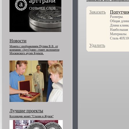
Заказать
Попутчи
Размеры.
Общая длина
Длина клинк
Наибольшая 
Материалы.
Сталь 40Х10С
Новости
Удалить
Монета с изображением Путина В.В. от
компании «Арт-Грани» станет экспонатом
Московского музея Кремля.
Лучшие проекты
Коллекция монет "Сталин и Жуков"