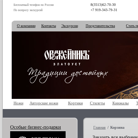
8(3513)62-70-30
Бесплатный телефон по России
+7 919-343-79-31
По вопросу экскурсий
О компании
Контакты
Экскурсии
Представительства
Стать п
Ножи
Авторские ножи
Кортики
Стилеты
Кинжалы
Особые бизнес-подарки
Главная
/ Корзина
Заказать все выбран