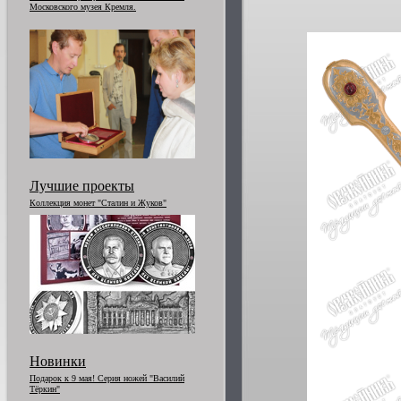
Московского музея Кремля.
Лучшие проекты
Коллекция монет "Сталин и Жуков"
Новинки
Подарок к 9 мая! Серия ножей "Василий
Тёркин"