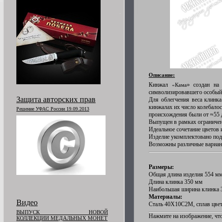
Описание:
Кинжал
» создан на
«Кама
символизировавшего особый п
Защита авторских прав
Для облегчения веса клинка
кинжалах их число колебалос
Решение УФАС России 19.09.2013
происхождения были от ≈55 
Выпущен в рамках ограниченн
Идеальное сочетание цветов 
Изделие укомплектовано под
Возможны различные вариан
Размеры:
Общая длина изделия 554 м
Длина клинка 350 мм
Наибольшая ширина клинка 
Материалы:
Видео
Сталь 40Х10С2М, сплав цветн
ВЫПУСК НОВОЙ
Нажмите на изображение, что
КОЛЛЕКЦИИ МЕДАЛЬНЫХ МОНЕТ