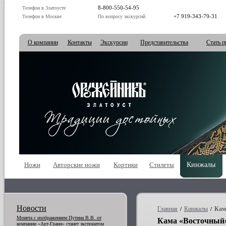
8-800-550-54-95
Телефон в Златоусте
+7 919-343-79-31
Телефон в Москве
По вопросу экскурсий
О компании
Контакты
Экскурсии
Представительства
Стать п
Ножи
Авторские ножи
Кортики
Стилеты
Кинжалы
Новости
Главная
Кинжалы
Кам
/
/
Монета с изображением Путина В.В. от
Кама «Восточный
компании «Арт-Грани» станет экспонатом