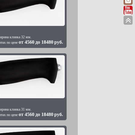
ирина клинка 32 мм.
от
4560
до
18480
руб.
нтах по цене
ирина клинка 31 мм.
от
4560
до
18480
руб.
нтах по цене