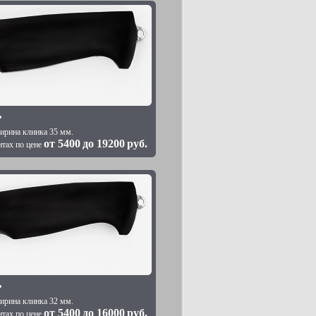
»
ирина клинка 35 мм.
от
5400
до
19200
руб.
нтах по цене
»
ирина клинка 32 мм.
от
5400
до
16000
руб.
нтах по цене