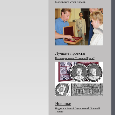
Московского музея Кремля.
Лучшие проекты
Коллекция монет "Сталин и Жуков"
Новинки
Подарок к 9 мая! Серия ножей "Василий
Тёркин"