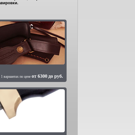
авировки.
от
6300
до
руб.
 1 вариантах по цене