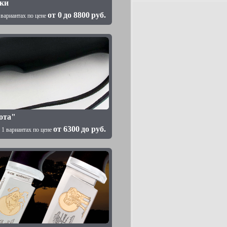
ки
от
0
до
8800
руб.
 вариантах по цене
ота"
от
6300
до
руб.
 1 вариантах по цене