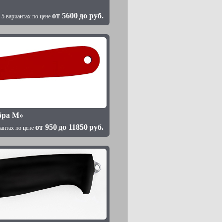
от
5600
до
руб.
 5 вариантах по цене
бра М»
от
950
до
11850
руб.
иантах по цене