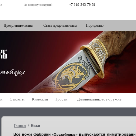
+7 919-343-79-31
ве
По вопросу экскурсий
Представительства
Стать представителем
Портфолио
ки
Стилеты
Кинжалы
Трости
Длинноклинковое оружие
Главная
/ Ножи
Все ножи фабрики
» выпуcкаются лимитированн
«Оружейникъ