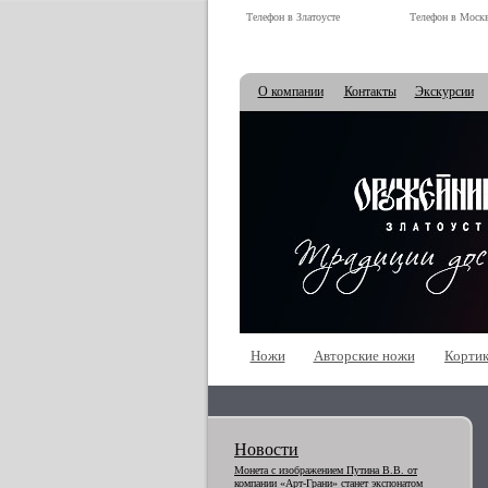
Телефон в Златоусте
Телефон в Моск
О компании
Контакты
Экскурсии
Ножи
Авторские ножи
Корти
Новости
Монета с изображением Путина В.В. от
компании «Арт-Грани» станет экспонатом