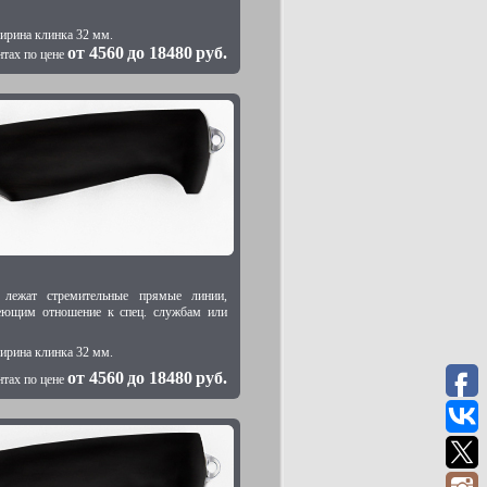
ирина клинка 32 мм.
от
4560
до
18480
руб.
нтах по цене
 лежат стремительные прямые линии,
еющим отношение к спец. службам или
ирина клинка 32 мм.
от
4560
до
18480
руб.
нтах по цене