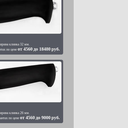
ирина клинка 32 мм.
от
4560
до
18480
руб.
нтах по цене
ирина клинка 26 мм.
от
4560
до
9000
руб.
антах по цене