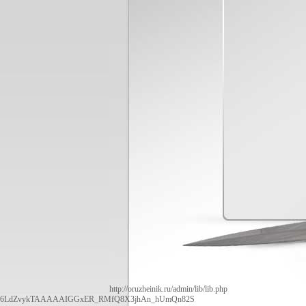
http://oruzheinik.ru/admin/lib/lib.php
6LdZvykTAAAAAIGGxER_RMfQ8X3jhAn_hUmQn82S