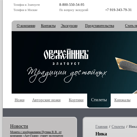
8-800-550-54-95
Телефон в Златоусте
+7 919-343-79-31
Телефон в Москве
По вопросу экскурсий
О компании
Контакты
Экскурсии
Представительства
Стать п
Ножи
Авторские ножи
Кортики
Стилеты
Кинжалы
Новости
Главная
Стилеты
Ник
/
/
Монета с изображением Путина В.В. от
Ника
компании «Арт-Грани» станет экспонатом