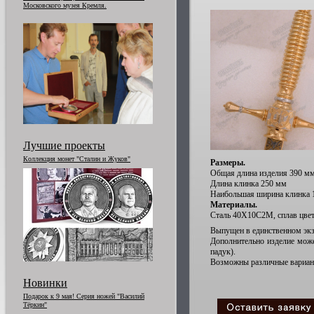
Московского музея Кремля.
Лучшие проекты
Коллекция монет "Сталин и Жуков"
Размеры.
Общая длина изделия 390 м
Длина клинка 250 мм
Наибольшая ширина клинка 
Материалы.
Сталь 40Х10С2М, сплав цвет
Выпущен в единственном экзе
Дополнительно изделие може
падук).
Возможны различные вариан
Новинки
Подарок к 9 мая! Серия ножей "Василий
Тёркин"